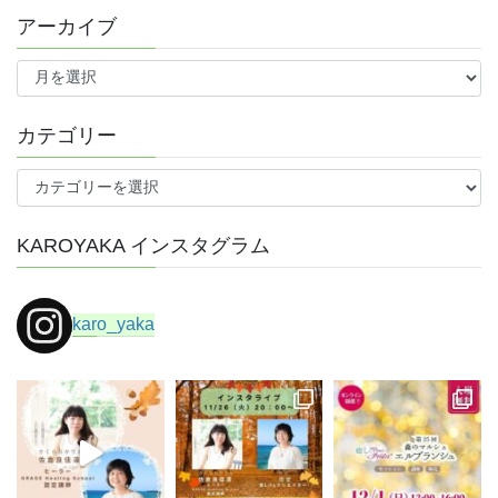
アーカイブ
ア
ー
カ
イ
カテゴリー
ブ
カ
テ
ゴ
KAROYAKA インスタグラム
リ
ー
karo_yaka