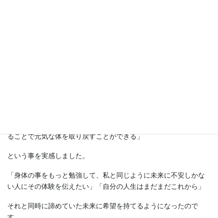
信じ「できない」「苦手」と思っていたことや新しいことにチャ
レンジしワクワク感を大切に行動しています。
教員退職前は、仕事と子育ての両立で忙しい毎日。年齢とともに
衰えを感じる自分の体に自信が持てず未来に不安だらけ。「６０
歳退職まで無事に務まるのか？」と思いつつ頑張っていた矢先、
病気になりました。ストレスからくる「自律神経失調症」
その頃に出会った東洋医学やアロマ、ミネラルを摂ることで改善
した体験から
「病気は医者や薬が治すものではなく、体の治癒力や免疫を上げ
ることで元気な体を取り戻すことができる」
という事を実感しました。
「身体の事をもっと勉強して、私と同じように未来に不安しかな
い人にその体験を伝えたい」「自分の人生はまだまだこれから」
それと同時に諦めていた未来に希望を持てるようになったので
す。