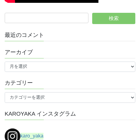
最近のコメント
アーカイブ
ア
ー
カ
イ
カテゴリー
ブ
カ
テ
ゴ
KAROYAKA インスタグラム
リ
ー
karo_yaka