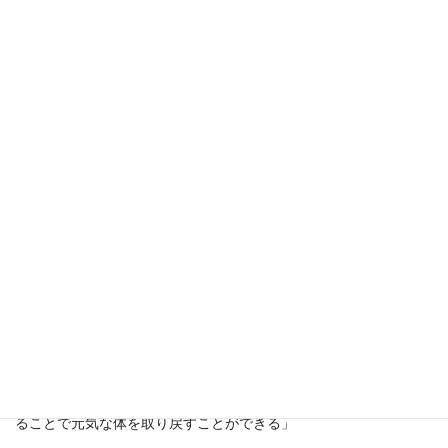
ヒリオソール施術士
沖縄県浦添市在住
29年間務めた特別支援学校を早期退職し、現在は自分の可能性を
信じ「できない」「苦手」と思っていたことや新しいことにチャ
レンジしワクワク感を大切に行動しています。
教員退職前は、仕事と子育ての両立で忙しい毎日。年齢とともに
衰えを感じる自分の体に自信が持てず未来に不安だらけ。「６０
歳退職まで無事に務まるのか？」と思いつつ頑張っていた矢先、
病気になりました。ストレスからくる「自律神経失調症」
その頃に出会った東洋医学やアロマ、ミネラルを摂ることで改善
した体験から
「病気は医者や薬が治すものではなく、体の治癒力や免疫を上げ
ることで元気な体を取り戻すことができる」