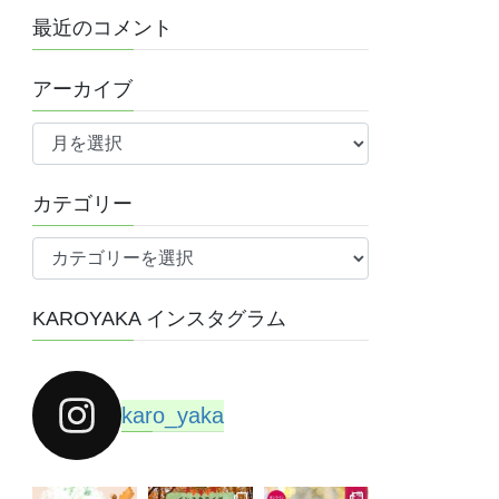
最近のコメント
アーカイブ
ア
ー
カ
カテゴリー
イ
ブ
カ
テ
ゴ
KAROYAKA インスタグラム
リ
ー
karo_yaka