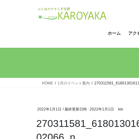
コ
ナ
ン
ビ
テ
ゲ
ン
ー
ツ
シ
ホーム
アク
へ
ョ
ス
ン
キ
に
ッ
移
プ
動
HOME
1月のイベント案内
270311581_6180130161
2022年1月1日
/ 最終更新日時 :
2022年1月1日
kie
270311581_61801301
02066_n