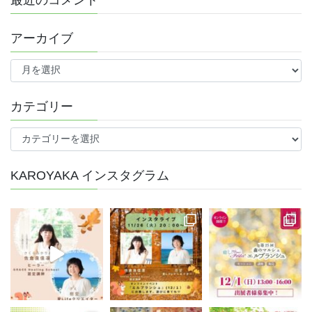
アーカイブ
ア
ー
カ
イ
カテゴリー
ブ
カ
テ
ゴ
KAROYAKA インスタグラム
リ
ー