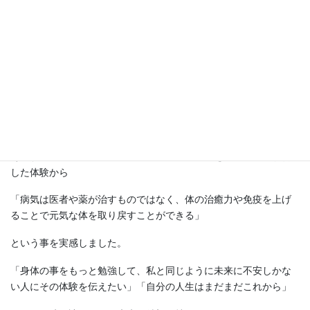
29年間務めた特別支援学校を早期退職し、現在は自分の可能性を
信じ「できない」「苦手」と思っていたことや新しいことにチャ
レンジしワクワク感を大切に行動しています。
教員退職前は、仕事と子育ての両立で忙しい毎日。年齢とともに
衰えを感じる自分の体に自信が持てず未来に不安だらけ。「６０
歳退職まで無事に務まるのか？」と思いつつ頑張っていた矢先、
病気になりました。ストレスからくる「自律神経失調症」
その頃に出会った東洋医学やアロマ、ミネラルを摂ることで改善
した体験から
「病気は医者や薬が治すものではなく、体の治癒力や免疫を上げ
ることで元気な体を取り戻すことができる」
という事を実感しました。
「身体の事をもっと勉強して、私と同じように未来に不安しかな
い人にその体験を伝えたい」「自分の人生はまだまだこれから」