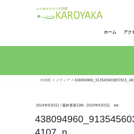
コ
ナ
ン
ビ
テ
ゲ
ン
ー
ツ
シ
ホーム
アク
へ
ョ
ス
ン
キ
に
ッ
移
プ
動
HOME
メディア
438094960_913545603857815_48
2024年6月5日
/ 最終更新日時 :
2024年6月5日
kie
438094960_91354560
4107_n