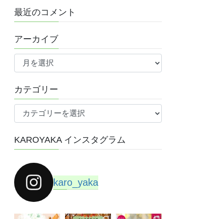
最近のコメント
アーカイブ
ア
ー
カ
カテゴリー
イ
ブ
カ
テ
ゴ
KAROYAKA インスタグラム
リ
ー
karo_yaka