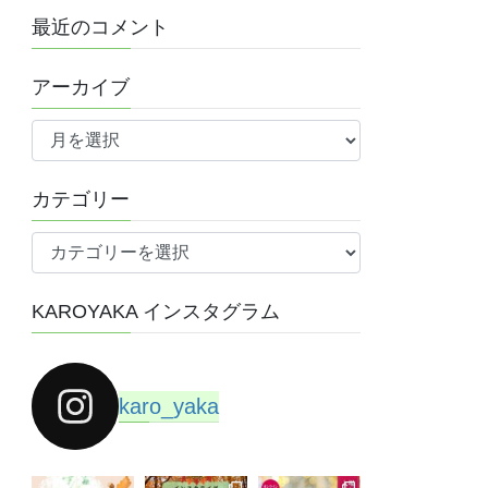
最近のコメント
アーカイブ
ア
ー
カ
カテゴリー
イ
ブ
カ
テ
ゴ
KAROYAKA インスタグラム
リ
ー
karo_yaka