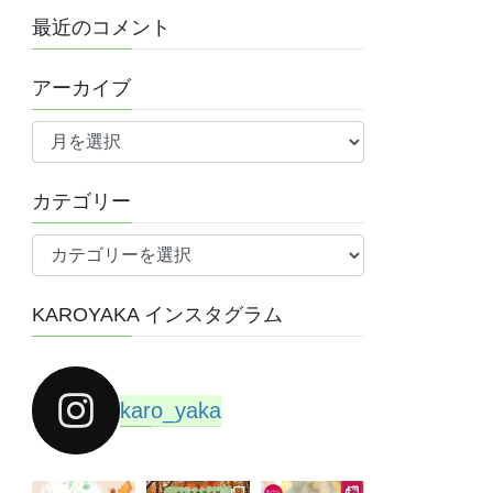
最近のコメント
アーカイブ
ア
ー
カ
カテゴリー
イ
ブ
カ
テ
ゴ
KAROYAKA インスタグラム
リ
ー
karo_yaka