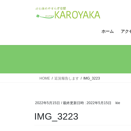
コ
ナ
ン
ビ
テ
ゲ
ン
ー
ツ
シ
ホーム
アク
へ
ョ
ス
ン
キ
に
ッ
移
プ
動
HOME
近況報告します
IMG_3223
2022年5月15日
/ 最終更新日時 :
2022年5月15日
kie
IMG_3223