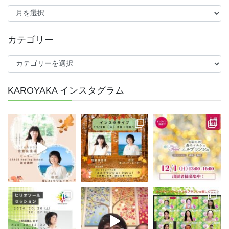
ア
ー
カ
イ
カテゴリー
ブ
カ
テ
ゴ
KAROYAKA インスタグラム
リ
ー