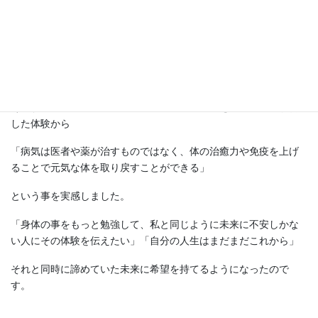
レンジしワクワク感を大切に行動しています。
教員退職前は、仕事と子育ての両立で忙しい毎日。年齢とともに
衰えを感じる自分の体に自信が持てず未来に不安だらけ。「６０
歳退職まで無事に務まるのか？」と思いつつ頑張っていた矢先、
病気になりました。ストレスからくる「自律神経失調症」
その頃に出会った東洋医学やアロマ、ミネラルを摂ることで改善
した体験から
「病気は医者や薬が治すものではなく、体の治癒力や免疫を上げ
ることで元気な体を取り戻すことができる」
という事を実感しました。
「身体の事をもっと勉強して、私と同じように未来に不安しかな
い人にその体験を伝えたい」「自分の人生はまだまだこれから」
それと同時に諦めていた未来に希望を持てるようになったので
す。