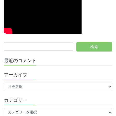
最近のコメント
アーカイブ
ア
ー
カ
イ
カテゴリー
ブ
カ
テ