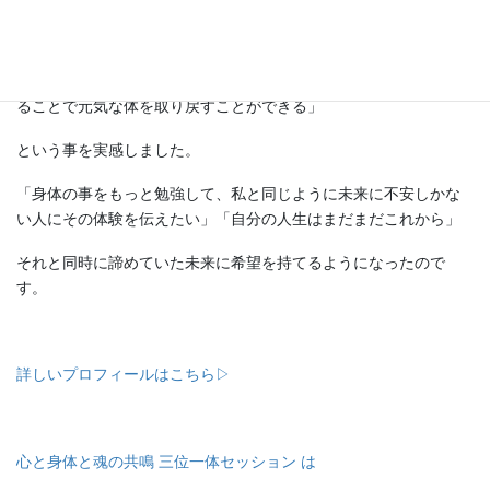
その頃に出会った東洋医学やアロマ、ミネラルを摂ることで改善
した体験から
「病気は医者や薬が治すものではなく、体の治癒力や免疫を上げ
ることで元気な体を取り戻すことができる」
という事を実感しました。
「身体の事をもっと勉強して、私と同じように未来に不安しかな
い人にその体験を伝えたい」「自分の人生はまだまだこれから」
それと同時に諦めていた未来に希望を持てるようになったので
す。
詳しいプロフィールはこちら▷
心と身体と魂の共鳴 三位一体セッション は