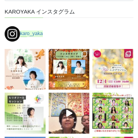
ゴ
KAROYAKA インスタグラム
リ
ー
karo_yaka