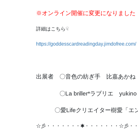
※オンライン開催に変更になりました
詳細はこちら☟
https://goddesscardreadingday.jimdofree.com/
出展者 〇音色の紡ぎ手 比嘉あかね
〇La briller*ラブリエ yukino
〇愛Lifeクリエイター樹愛
「エ
☆彡・・・・・・・✱・・・・・・・☆彡・