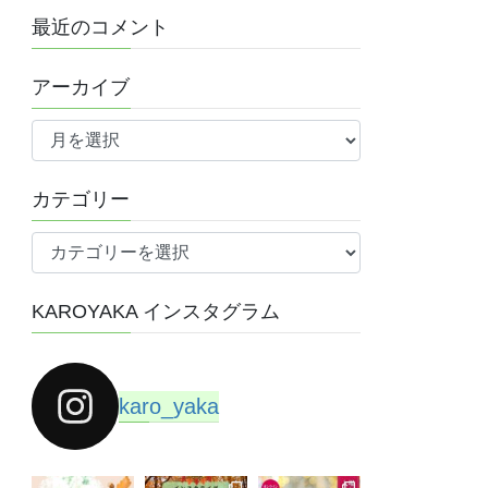
最近のコメント
アーカイブ
ア
ー
カ
カテゴリー
イ
ブ
カ
テ
ゴ
KAROYAKA インスタグラム
リ
ー
karo_yaka