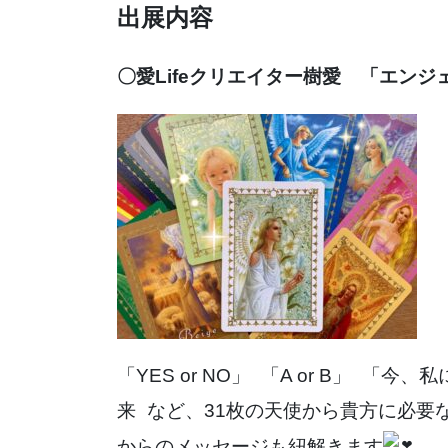
出展内容
〇愛Lifeクリエイター樹愛 「エン
「YES or NO」 「A or B」 
来 など、31枚の天使から貴方に必要
からのメッセージも紐解きます