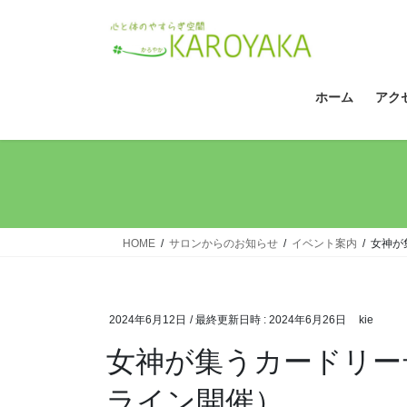
コ
ナ
ン
ビ
テ
ゲ
ン
ー
ツ
シ
ホーム
アク
へ
ョ
ス
ン
キ
に
ッ
移
プ
動
HOME
サロンからのお知らせ
イベント案内
女神が
2024年6月12日
/ 最終更新日時 :
2024年6月26日
kie
女神が集うカードリーデ
ライン開催）