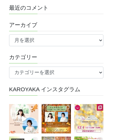
最近のコメント
アーカイブ
ア
ー
カ
カテゴリー
イ
ブ
カ
テ
ゴ
KAROYAKA インスタグラム
リ
ー