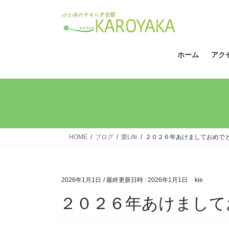
コ
ナ
ン
ビ
テ
ゲ
ン
ー
ツ
シ
ホーム
アク
へ
ョ
ス
ン
キ
に
ッ
移
プ
動
HOME
ブログ
愛Life
２０２６年あけましておめで
2026年1月1日
/ 最終更新日時 :
2026年1月1日
kie
２０２６年あけまして