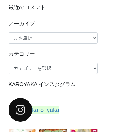
最近のコメント
アーカイブ
ア
ー
カ
カテゴリー
イ
ブ
カ
テ
ゴ
KAROYAKA インスタグラム
リ
ー
karo_yaka