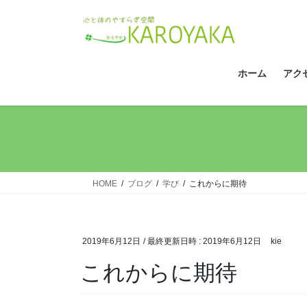
コ
ナ
ン
ビ
テ
ゲ
ン
ー
ツ
シ
ホーム
アク
へ
ョ
ス
ン
キ
に
ッ
移
プ
動
HOME
ブログ
学び
これからに期待
2019年6月12日
/ 最終更新日時 :
2019年6月12日
kie
これからに期待