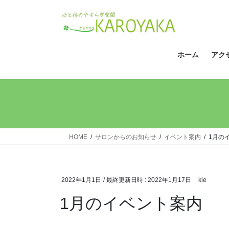
コ
ナ
ン
ビ
テ
ゲ
ン
ー
ツ
シ
ホーム
アク
へ
ョ
ス
ン
キ
に
ッ
移
プ
動
HOME
サロンからのお知らせ
イベント案内
1月の
2022年1月1日
/ 最終更新日時 :
2022年1月17日
kie
1月のイベント案内