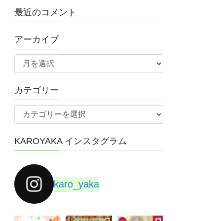
最近のコメント
アーカイブ
ア
ー
カ
カテゴリー
イ
ブ
カ
テ
ゴ
KAROYAKA インスタグラム
リ
ー
karo_yaka